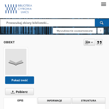
Wyszukiwanie zaawansowane
?
OBIEKT
Pokaż treść
Pobierz
OPIS
INFORMACJE
STRUKTURA