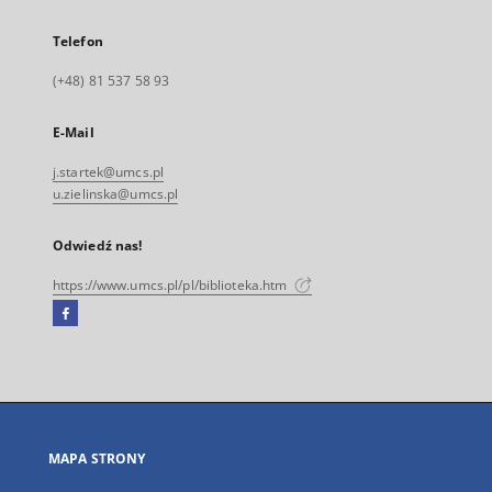
Telefon
(+48) 81 537 58 93
E-Mail
j.startek@umcs.pl
u.zielinska@umcs.pl
Odwiedź nas!
https://www.umcs.pl/pl/biblioteka.htm
Facebook
Link
zewnętrzny,
otworzy
się
w
nowej
MAPA STRONY
karcie