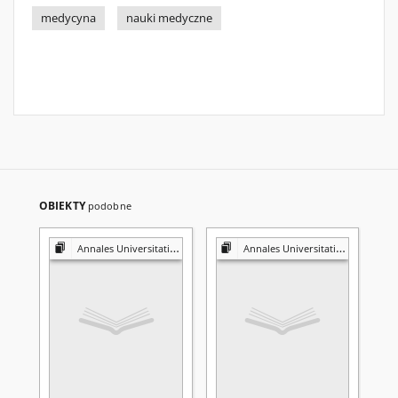
medycyna
nauki medyczne
OBIEKTY
podobne
Annales Universitatis Mariae Curie-Skłodowska. Sectio D, Medicina
Annales Universitatis Mariae Curie-Skłodowska. Sectio D, Medicina