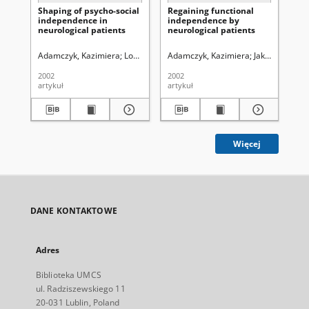
Shaping of psycho-social
Regaining functional
Stu
independence in
independence by
ca
neurological patients
neurological patients
pa
Adamczyk, Kazimiera
Lorencowicz, Regina
Adamczyk, Kazimiera
Rejszel, Elżbieta
Jakubaszek, E
Zajko, An
Ad
2002
2002
200
artykuł
artykuł
art
Więcej
DANE KONTAKTOWE
Adres
Biblioteka UMCS
ul. Radziszewskiego 11
20-031 Lublin, Poland