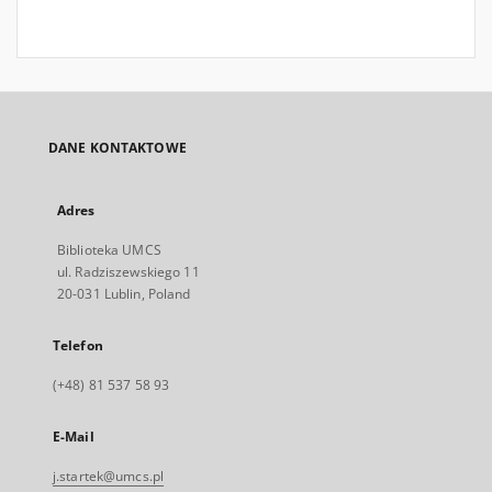
DANE KONTAKTOWE
Adres
Biblioteka UMCS
ul. Radziszewskiego 11
20-031 Lublin, Poland
Telefon
(+48) 81 537 58 93
E-Mail
j.startek@umcs.pl