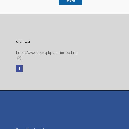
More
Visit us!
https://www.umcs.pl/pl/biblioteka.htm
Facebook
External
link,
will
open
in
a
new
tab