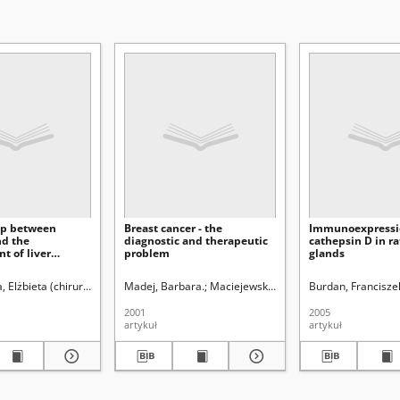
ip between
Breast cancer - the
Immunoexpressi
nd the
diagnostic and therapeutic
cathepsin D in ra
t of liver
problem
glands
sorders
 Elżbieta (chirurgia).
i, Ryszard (medycyna).
Maciejewski, Ryszard (medycyna).
Radzikowska, Elżbieta (chirurgia).
Madej, Barbara.
Maciejewski, Ryszard (medycyna).
Janicki, Krzysztof Rysza
Wójtowicz, Zbigniew ( 
Burdan, Francisze
Rad
2001
2005
artykuł
artykuł