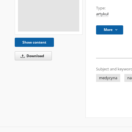
Type:
artykuł
More
Show content
Download
Subject and keyword
medycyna
na