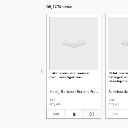
OBJECTS
similar
Cutaneous carcinoma in
Relationsh
own investigations
estrogen a
developmen
vascular di
Madej, Barbara.
Burdan, Franciszek.
Radzikowska,
Maciejewsk
1999
2001
artykuł
artykuł