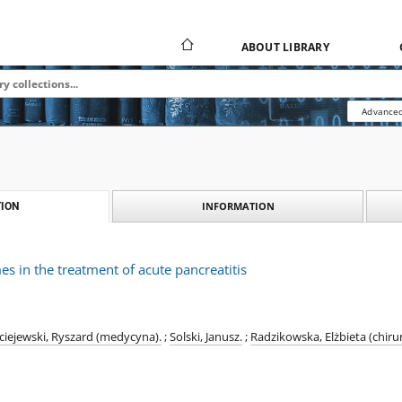
ABOUT LIBRARY
Advanced
INFORMATION
ION
es in the treatment of acute pancreatitis
iejewski, Ryszard (medycyna).
;
Solski, Janusz.
;
Radzikowska, Elżbieta (chirur