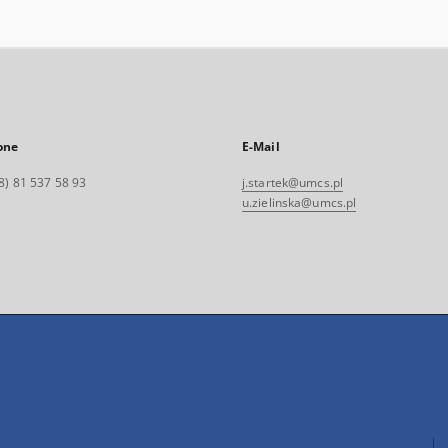
one
E-Mail
8) 81 537 58 93
j.startek@umcs.pl
u.zielinska@umcs.pl