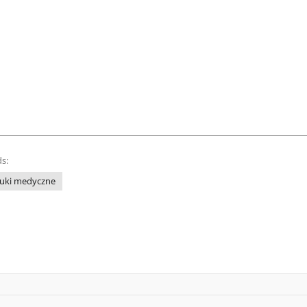
s:
uki medyczne