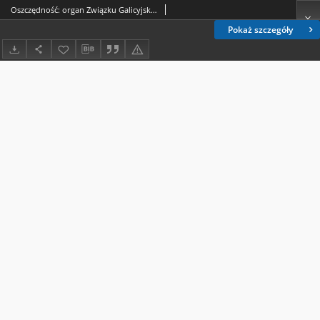
Oszczędność: organ Związku Galicyjskich Kas Oszczędności: wychodzi w połowie każdego miesiąca R. 6, nr 10-11 (październik-listopad 1909)
Pokaż szczegóły