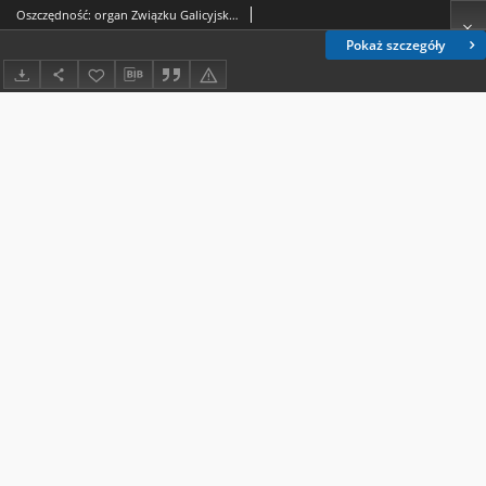
Oszczędność: organ Związku Galicyjskich Kas Oszczędności R. 2, Nr 2 (w lutym 1905)
Pokaż szczegóły