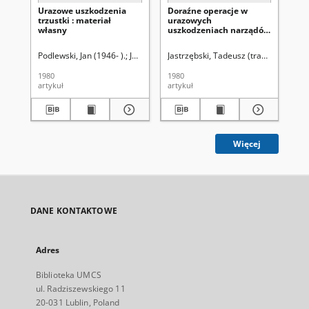
Urazowe uszkodzenia
Doraźne operacje w
Pr
trzustki : materiał
urazowych
zap
własny
uszkodzeniach narządów
na
jamy brzusznej i
tro
następowe powikłania
dw
Podlewski, Jan (1946- ).
Jastrzębski, Tadeusz (traumatologia).
Jastrzębski, Tadeusz (traumatologia)
Borowic
Jas
1980
1980
197
artykuł
artykuł
art
Więcej
DANE KONTAKTOWE
Adres
Biblioteka UMCS
ul. Radziszewskiego 11
20-031 Lublin, Poland