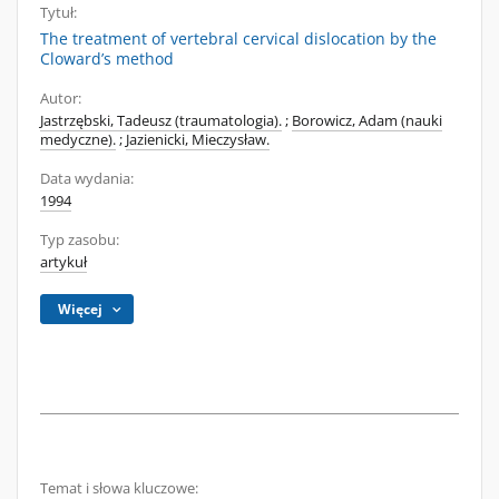
Tytuł:
The treatment of vertebral cervical dislocation by the
Cloward’s method
Autor:
Jastrzębski, Tadeusz (traumatologia).
;
Borowicz, Adam (nauki
medyczne).
;
Jazienicki, Mieczysław.
Data wydania:
1994
Typ zasobu:
artykuł
Więcej
Temat i słowa kluczowe: