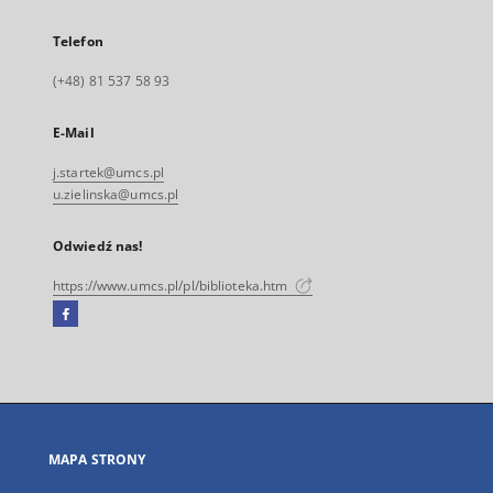
Telefon
(+48) 81 537 58 93
E-Mail
j.startek@umcs.pl
u.zielinska@umcs.pl
Odwiedź nas!
https://www.umcs.pl/pl/biblioteka.htm
Facebook
Link
zewnętrzny,
otworzy
się
w
nowej
MAPA STRONY
karcie