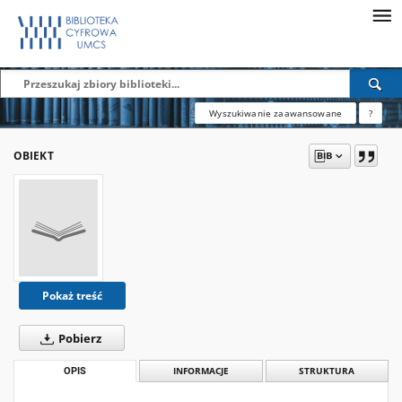
Wyszukiwanie zaawansowane
?
OBIEKT
Pokaż treść
Pobierz
OPIS
INFORMACJE
STRUKTURA