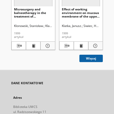
Microsurgery and
Effect of working
Ba
balneotherapy in the
environment on mucous
ep
treatment of
membrane of the upper
kl
hyperplastic laryngitis
respiratory tract and
rak
organ of hearing in
19
Klonowski, Stanisław.
Klatka, Janusz.
Klatka, Janusz.
Horoch, Andrzej.
Siwiec, Henryk.
Kupisz, Krzyszto
Klono
Klo
miners of the Lublin
ma
Coal Mines
1999
1999
199
artykuł
artykuł
art
Więcej
DANE KONTAKTOWE
Adres
Biblioteka UMCS
ul. Radziszewskiego 11