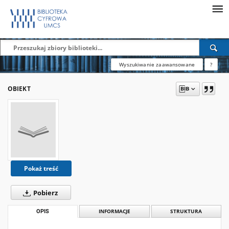
Wyszukiwanie zaawansowane
?
OBIEKT
Pokaż treść
Pobierz
OPIS
INFORMACJE
STRUKTURA