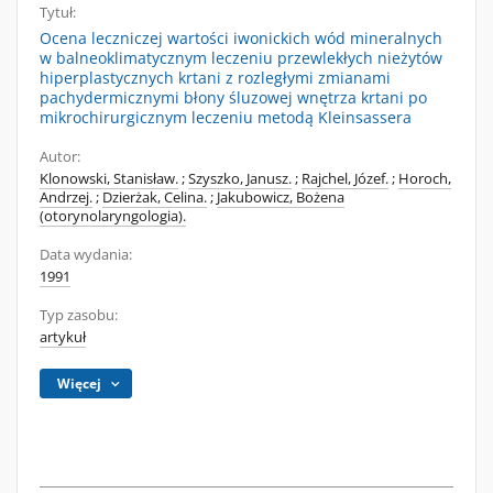
Tytuł:
Ocena leczniczej wartości iwonickich wód mineralnych
w balneoklimatycznym leczeniu przewlekłych nieżytów
hiperplastycznych krtani z rozległymi zmianami
pachydermicznymi błony śluzowej wnętrza krtani po
mikrochirurgicznym leczeniu metodą Kleinsassera
Autor:
Klonowski, Stanisław.
;
Szyszko, Janusz.
;
Rajchel, Józef.
;
Horoch,
Andrzej.
;
Dzierżak, Celina.
;
Jakubowicz, Bożena
(otorynolaryngologia).
Data wydania:
1991
Typ zasobu:
artykuł
Więcej