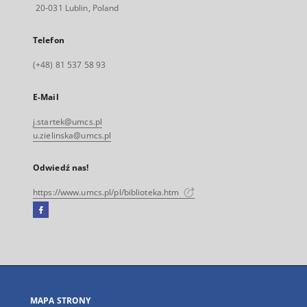
20-031 Lublin, Poland
Telefon
(+48) 81 537 58 93
E-Mail
j.startek@umcs.pl
u.zielinska@umcs.pl
Odwiedź nas!
https://www.umcs.pl/pl/biblioteka.htm
Facebook
Link
zewnętrzny,
otworzy
się
w
nowej
MAPA STRONY
karcie