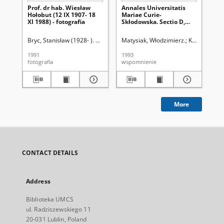
Prof. dr hab. Wiesław
Annales Universitatis
Un
Hołobut (12 IX 1907- 18
Mariae Curie-
XI 1988) - fotografia
Skłodowska. Sectio D,
Medicina. Vol. 48 (1993) -
Wspomnienie
Bryc, Stanisław (1928- ). Redaktor sekcji
Matysiak, Włodzimierz.
Krwawicz, Ta
Mat
1991
1993
197
fotografia
wspomnienie
bio
More
CONTACT DETAILS
Address
Biblioteka UMCS
ul. Radziszewskiego 11
20-031 Lublin, Poland