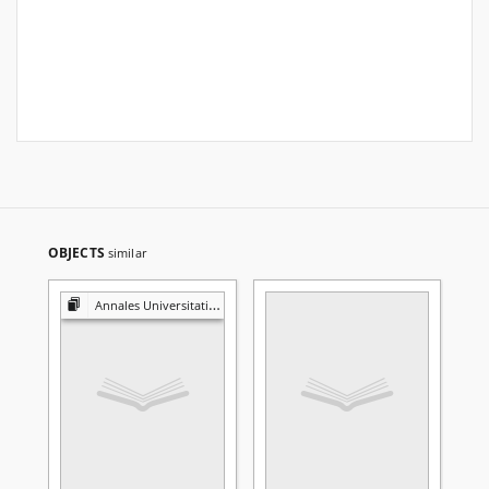
OBJECTS
similar
Annales Universitatis Mariae Curie-Skłodowska. Sectio D, Medicina. Vol 46 (1991)