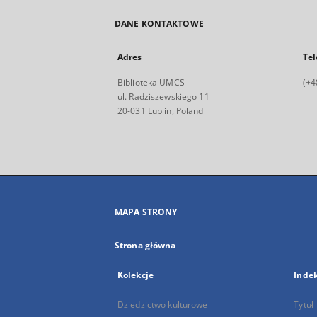
DANE KONTAKTOWE
Adres
Tel
Biblioteka UMCS
(+4
ul. Radziszewskiego 11
20-031 Lublin, Poland
MAPA STRONY
Strona główna
Kolekcje
Inde
Dziedzictwo kulturowe
Tytuł