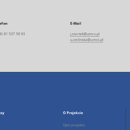
efon
E-Mail
8) 81 537 58 93
j.startek@umcs.pl
u.zielinska@umcs.pl
ksy
O Projekcie
Opis projektu