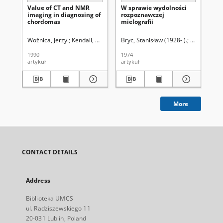
Value of CT and NMR
W sprawie wydolności
Pre
imaging in diagnosing of
rozpoznawczej
sig
chordomas
mielografii
ul
cli
Woźnica, Jerzy.
Kendall, Brian Ernest (1929-2015).
Bryc, Stanisław (1928- ).
Bryc, Stanisław (192
Woźnica, Jer
Bry
1990
1974
199
artykuł
artykuł
art
More
CONTACT DETAILS
Address
Biblioteka UMCS
ul. Radziszewskiego 11
20-031 Lublin, Poland