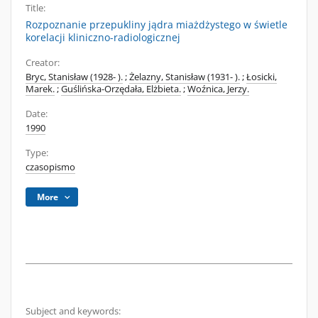
Title:
Rozpoznanie przepukliny jądra miażdżystego w świetle
korelacji kliniczno-radiologicznej
Creator:
Bryc, Stanisław (1928- ).
;
Żelazny, Stanisław (1931- ).
;
Łosicki,
Marek.
;
Guślińska-Orzędała, Elżbieta.
;
Woźnica, Jerzy.
Date:
1990
Type:
czasopismo
More
Subject and keywords: