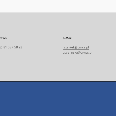
efon
E-Mail
8) 81 537 58 93
j.startek@umcs.pl
u.zielinska@umcs.pl