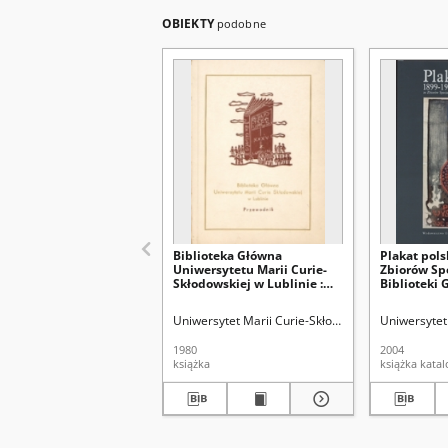
OBIEKTY
podobne
Biblioteka Główna
Plakat pols
Uniwersytetu Marii Curie-
Zbiorów Sp
Skłodowskiej w Lublinie :
Biblioteki
przewodnik
Lublinie : 
Biblioteka
Uniwersytet Marii Curie-Skłodowskiej (Lublin). Bi
Uniwersytet 
listopad-g
1980
2004
książka
książka