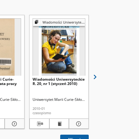
Wiadomości Uniwersyteckie
Wiadomości Uniwersyt
i Curie-
Wiadomości Uniwersyteckie
Wiadomości Uniwersyt
lata pracy
R. 20, nr 1 (styczeń 2010)
R. 20, nr 6 (maj 2010)
ka Główna
Curie-Skłodowskiej (Lublin).
rych, Marek. Red.
Wojnarowicz, Stanisława
Uniwersytet Marii Curie-Skłodowskiej (Lublin)
Uniwersytet Marii Curie-
Żuk, Grzegorz.
2010-01
2010-05
czasopismo
czasopismo