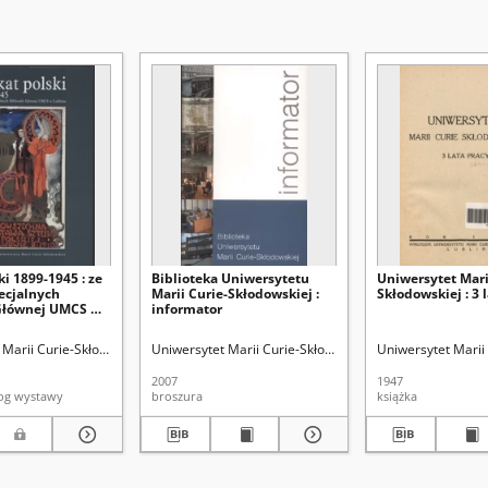
ki 1899-1945 : ze
Biblioteka Uniwersytetu
Uniwersytet Mari
ecjalnych
Marii Curie-Skłodowskiej :
Skłodowskiej : 3 
 Głównej UMCS w
informator
katalog wystawy,
 Główna UMCS,
blioteka Główna
Marii Curie-Skłodowskiej (Lublin). Biblioteka Główna
Kowalski, Zdzisław
Uniwersytet Marii Curie-Skłodowskiej (Lublin). Bibliote
Olczakowa, Jadwiga
Rudziński, Piotr (1952-)
Uniwersytet Marii 
Jęd
rudzień 2004
2007
1947
 katalog wystawy
broszura
książka