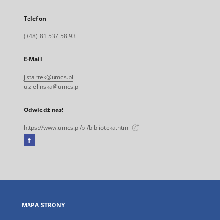
Telefon
(+48) 81 537 58 93
E-Mail
j.startek@umcs.pl
u.zielinska@umcs.pl
Odwiedź nas!
https://www.umcs.pl/pl/biblioteka.htm
Facebook
Link
zewnętrzny,
otworzy
się
w
nowej
MAPA STRONY
karcie