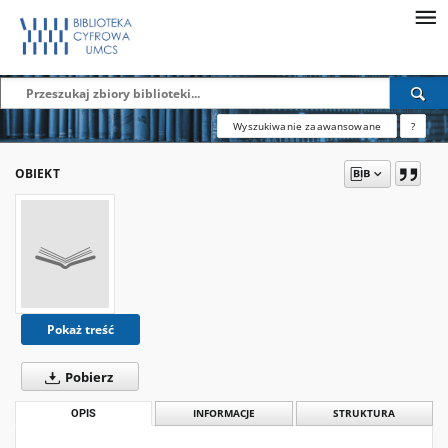
Wyszukiwanie zaawansowane
?
OBIEKT
Pokaż treść
Pobierz
OPIS
INFORMACJE
STRUKTURA