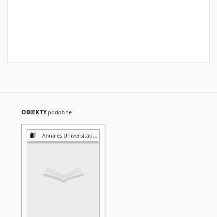
OBIEKTY
podobne
Annales Universitatis Mariae Curie-Skłodowska. Sectio FF, Philologiae