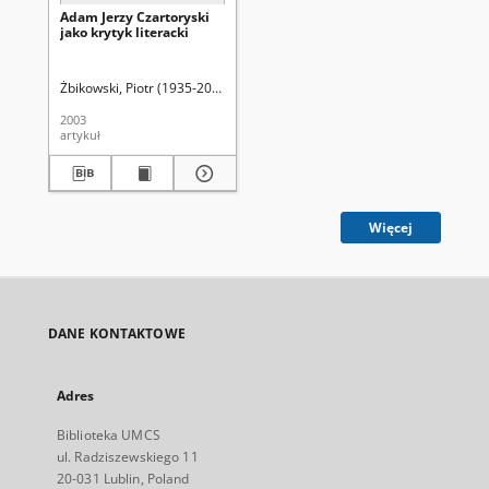
Adam Jerzy Czartoryski
jako krytyk literacki
Żbikowski, Piotr (1935-2011)
Aleksandrowicz-Ulrich, Alina (1931- ). Re
2003
artykuł
Więcej
DANE KONTAKTOWE
Adres
Biblioteka UMCS
ul. Radziszewskiego 11
20-031 Lublin, Poland