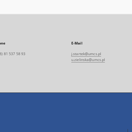
one
E-Mail
8) 81 537 58 93
j.startek@umcs.pl
u.zielinska@umcs.pl