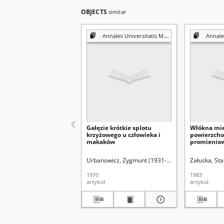
OBJECTS
similar
Annales Universitatis Mariae Curie-Skłodowska. Sectio D, Medicina
Annales Universitat
Gałęzie krótkie splotu
Włókna mie
krzyżowego u człowieka i
powierzch
makaków
promieniow
życia poza
człowieka
Urbanowicz, Zygmunt (1931-2011)
Krwawicz, Tad
Załuska, Sta
1970
1983
artykuł
artykuł