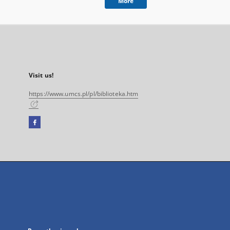
More
Visit us!
https://www.umcs.pl/pl/biblioteka.htm
Facebook
External
link,
will
open
in
a
new
tab