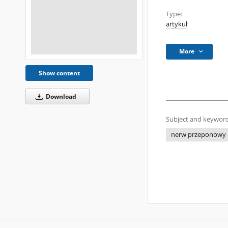
Type:
artykuł
More
Show content
Download
Subject and keyword
nerw przeponowy