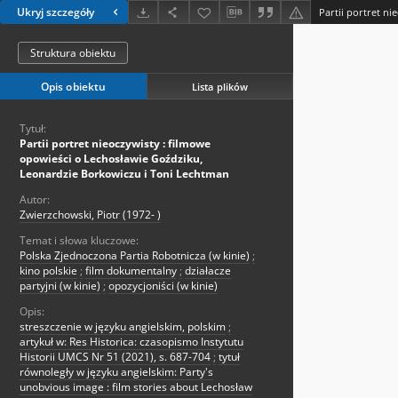
Ukryj szczegóły
Struktura obiektu
Opis obiektu
Lista plików
Tytuł:
Partii portret nieoczywisty : filmowe
opowieści o Lechosławie Goździku,
Leonardzie Borkowiczu i Toni Lechtman
Autor:
Zwierzchowski, Piotr (1972- )
Temat i słowa kluczowe:
Polska Zjednoczona Partia Robotnicza (w kinie)
;
kino polskie
;
film dokumentalny
;
działacze
partyjni (w kinie)
;
opozycjoniści (w kinie)
Opis:
streszczenie w języku angielskim, polskim
;
artykuł w: Res Historica: czasopismo Instytutu
Historii UMCS Nr 51 (2021), s. 687-704
;
tytuł
równoległy w języku angielskim: Party's
unobvious image : film stories about Lechosław