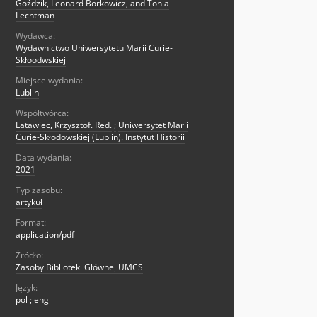
Goździk, Leonard Borkowicz, and Tonia
Lechtman
Wydawca:
Wydawnictwo Uniwersytetu Marii Curie-
Skłoodwskiej
Miejsce wydania:
Lublin
Współtwórca:
Latawiec, Krzysztof. Red.
;
Uniwersytet Marii
Curie-Skłodowskiej (Lublin). Instytut Historii
Data wydania:
2021
Typ zasobu:
artykuł
Format:
application/pdf
Źródło:
Zasoby Biblioteki Głównej UMCS
Język:
pol ; eng