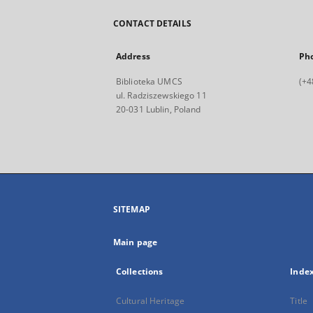
CONTACT DETAILS
Address
Ph
Biblioteka UMCS
(+4
ul. Radziszewskiego 11
20-031 Lublin, Poland
SITEMAP
Main page
Collections
Inde
Cultural Heritage
Title