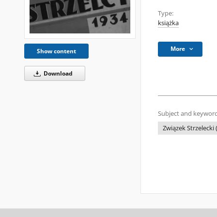
Type:
książka
More
Show content
Download
Subject and keyword
Związek Strzelecki