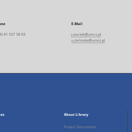
one
E-Mail
8) 81 537 58 93
j.startek@umcs.pl
u.zielinska@umcs.pl
xes
About Library
Project Description