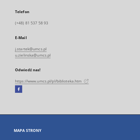
Telefon
(+48) 81 537 58 93
E-Mail
j.startek@umcs.pl
u.zielinska@umcs.pl
Odwiedź nas!
https://www.umcs.pl/pl/biblioteka.htm
Facebook
Link
zewnętrzny,
otworzy
się
w
nowej
MAPA STRONY
karcie