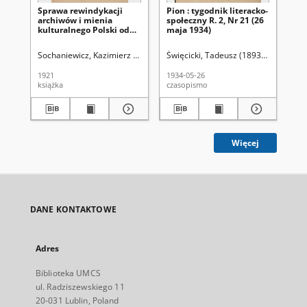
Sprawa rewindykacji
Pion : tygodnik literacko-
Pio
archiwów i mienia
społeczny R. 2, Nr 21 (26
spo
kulturalnego Polski od
maja 1934)
ma
Rosji
Sochaniewicz, Kazimierz (1892-1930)
Święcicki, Tadeusz (1893-1973). Red.
Świ
1921
1934-05-26
193
książka
czasopismo
cza
Więcej
DANE KONTAKTOWE
Adres
Biblioteka UMCS
ul. Radziszewskiego 11
20-031 Lublin, Poland