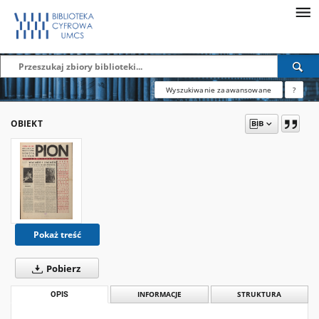
Wyszukiwanie zaawansowane
?
OBIEKT
Pokaż treść
Pobierz
OPIS
INFORMACJE
STRUKTURA