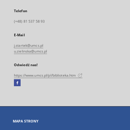
Telefon
(+48) 81 537 58 93
E-Mail
j.startek@umcs.pl
u.zielinska@umcs.pl
Odwiedź nas!
https://www.umcs.pl/pl/biblioteka.htm
Facebook
Link
zewnętrzny,
otworzy
się
w
nowej
MAPA STRONY
karcie