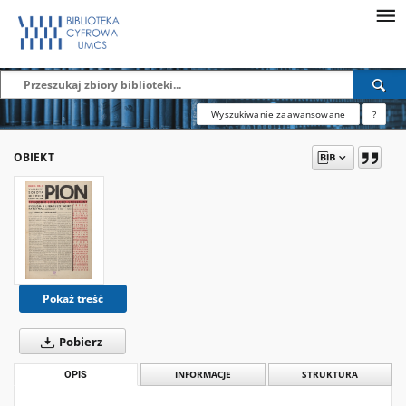
Wyszukiwanie zaawansowane
?
OBIEKT
Pokaż treść
Pobierz
OPIS
INFORMACJE
STRUKTURA