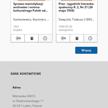
Sprawa rewindykacji
Pion : tygodnik literacko-
Pio
archiwów i mienia
społeczny R. 2, Nr 21 (26
spo
kulturalnego Polski od
maja 1934)
ma
Rosji
Sochaniewicz, Kazimierz (1892-1930)
Święcicki, Tadeusz (1893-1973). Red.
Świ
1921
1934-05-26
193
książka
czasopismo
cza
Więcej
DANE KONTAKTOWE
Adres
Biblioteka UMCS
ul. Radziszewskiego 11
20-031 Lublin, Poland