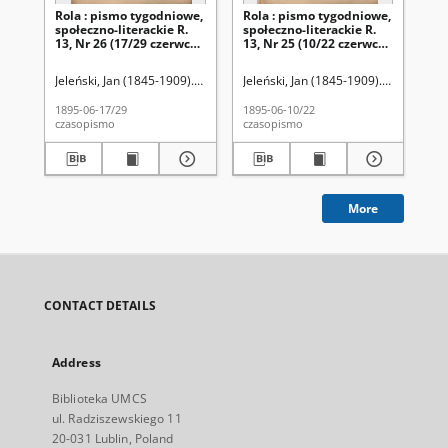
Rola : pismo tygodniowe,
Rola : pismo tygodniowe,
Ro
społeczno-literackie R.
społeczno-literackie R.
spo
13, Nr 26 (17/29 czerwca
13, Nr 25 (10/22 czerwca
13,
1895)
1895)
wr
Jeleński, Jan (1845-1909). Red.
Jeleński, Jan (1845-1909). Red.
Jel
1895-06-17/29
1895-06-10/22
189
czasopismo
czasopismo
cza
More
CONTACT DETAILS
Address
Biblioteka UMCS
ul. Radziszewskiego 11
20-031 Lublin, Poland