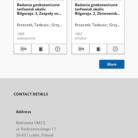
Badania geobotaniczne
Badania geobotaniczne
Ba
torfowisk okolic
torfowisk okolic
tor
Biłgoraja. 3, Zespoły ze
Biłgoraja. 2, Zbiorowiska
Bił
związku Rhynchosporion
towarzyszące
za
albae
Krzaczek, Tadeusz.
Grzycki, Stanisław (1910-1978). Redaktor sekcji
Krzaczek, Tadeusz.
Grzycki, Stanisł
Krz
1968
1967
196
czasopismo
artykuł
art
More
CONTACT DETAILS
Address
Biblioteka UMCS
ul. Radziszewskiego 11
20-031 Lublin, Poland