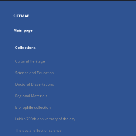
in
a
SITEMAP
new
tab
Main page
Collections
Cultural Heritage
Science and Education
Doctoral Dissertations
Regional Materials
Bibliophile collection
Lublin 700th anniversary of the city
The social effect of science