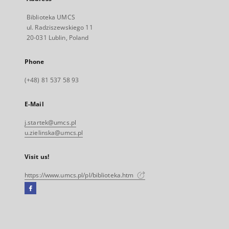
Biblioteka UMCS
ul. Radziszewskiego 11
20-031 Lublin, Poland
Phone
(+48) 81 537 58 93
E-Mail
j.startek@umcs.pl
u.zielinska@umcs.pl
Visit us!
https://www.umcs.pl/pl/biblioteka.htm
Facebook
External
link,
will
open