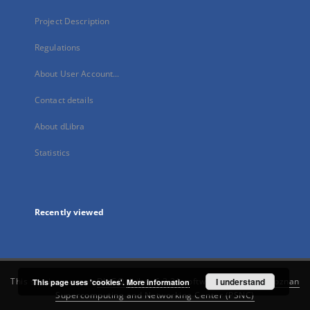
Project Description
Regulations
About User Account...
Contact details
About dLibra
Statistics
Recently viewed
This service runs on
DInGO dLibra 6.3.21
software created by
I understand
Poznan
This page uses 'cookies'.
More information
Supercomputing and Networking Center (PSNC)