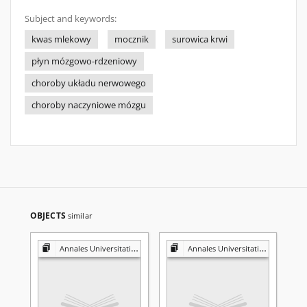
Subject and keywords:
kwas mlekowy
mocznik
surowica krwi
płyn mózgowo-rdzeniowy
choroby układu nerwowego
choroby naczyniowe mózgu
OBJECTS
similar
Annales Universitatis Mariae Curie-Skłodowska. Sectio D, Medicina
Annales Universitatis Mariae Curie-Skłodowska. Sectio D, Medicina