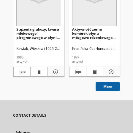
Stężenia glukozy, kwasu
Aktywność żerna
Cy
mlekowego i
komórek płynu
pł
pirogronowego w płynie
mózgowo-rdzeniowego
rd
mózgowo-rdzeniowym
pacjentów z samoistnym
zd
chorych z zawałem
krwawieniem
wi
Kawiak, Wiesław (1925-2002)
Stelmasiak, Zbigniew (1941- )
Krasińska-Czerlunczakiewicz, Halina
Nowicki, J
Dob
mózgu po dożylnym
podpajęczynówkowym w
obciążeniu glukozą
zależności od stanu
1985
1987
196
(dalsze badania)
klinicznego chorych
artykuł
artykuł
art
More
CONTACT DETAILS
Address