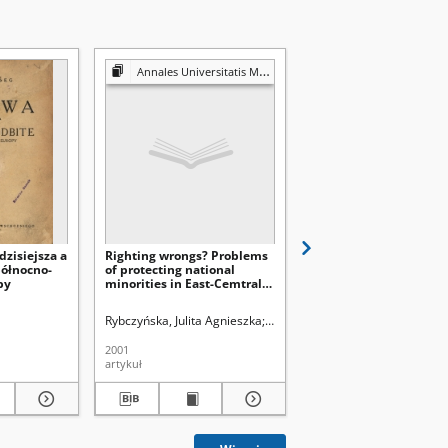
Annales Universitatis Mariae Curie-Skłodowska. Sectio K, Politologia
Wschód Europy
zisiejsza a
Righting wrongs? Problems
Selected social proble
północno-
of protecting national
rural areas in political
py
minorities in East-Cemtral
thought of Wincent Wi
Europe
adeusz. Red.
Rybczyńska, Julita Agnieszka
Śladkowski, Wiesław (1935-). Re
Podgajna, Ewelina.
Uniw
2001
2019
artykuł
artykuł