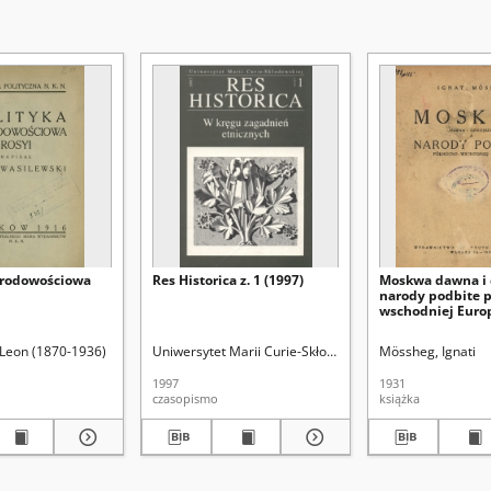
arodowościowa
Res Historica z. 1 (1997)
Moskwa dawna i d
narody podbite 
wschodniej Euro
(1913-1924). Red.
 Leon (1870-1936)
Uniwersytet Marii Curie-Skłodowskiej (Lublin)
Uniwersytet Marii Curie-Skłodowskiej (Lublin)
Mössheg, Ignati
Radzik, T
1997
1931
czasopismo
książka