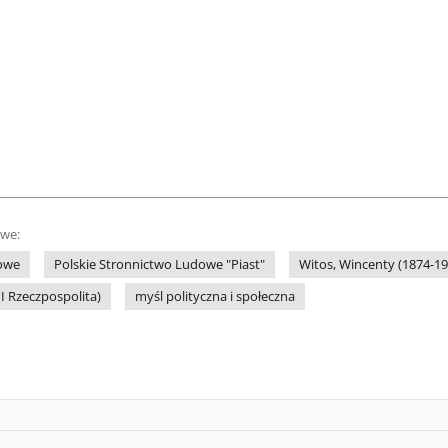
owe:
dowe
Polskie Stronnictwo Ludowe "Piast"
Witos, Wincenty (1874-194
II Rzeczpospolita)
myśl polityczna i społeczna