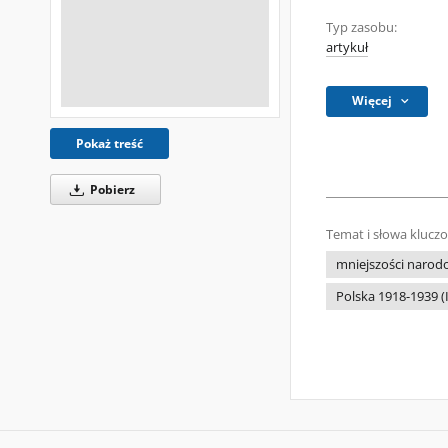
Typ zasobu:
artykuł
Więcej
Pokaż treść
Pobierz
Temat i słowa klucz
mniejszości naro
Polska 1918-1939 (