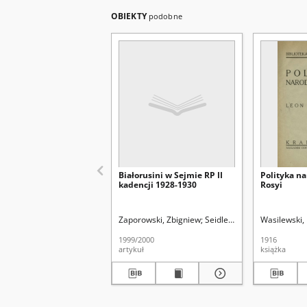
OBIEKTY
podobne
Białorusini w Sejmie RP II
Polityka n
kadencji 1928-1930
Rosyi
Zaporowski, Zbigniew
Seidler, Grzegorz Leopold 
Wasilewski,
1999/2000
1916
artykuł
książka