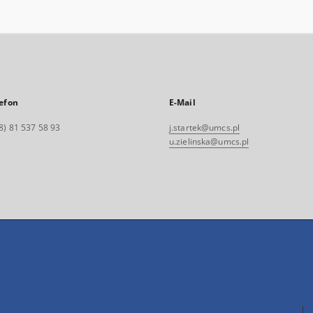
efon
E-Mail
8) 81 537 58 93
j.startek@umcs.pl
u.zielinska@umcs.pl