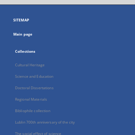
open
in
a
SITEMAP
new
tab
Main page
Collections
Cultural Heritage
Science and Education
Doctoral Dissertations
Regional Materials
Bibliophile collection
Lublin 700th anniversary of the city
The social effect of science