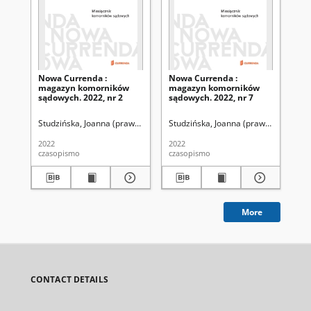
Nowa Currenda :
Nowa Currenda :
No
magazyn komorników
magazyn komorników
ma
sądowych. 2022, nr 2
sądowych. 2022, nr 7
są
Studzińska, Joanna (prawo). Redaktor
Studzińska, Joanna (prawo). Redakto
Stu
2022
2022
202
czasopismo
czasopismo
cza
More
CONTACT DETAILS