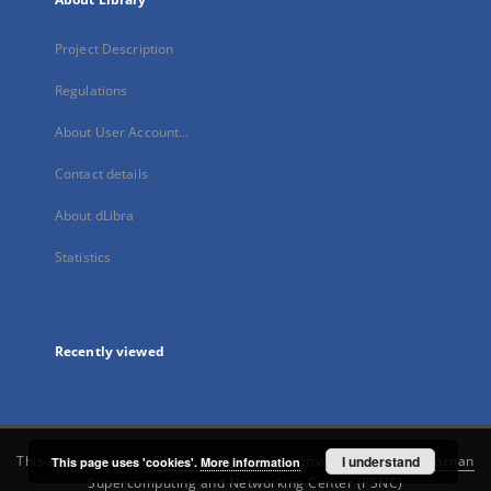
Project Description
Regulations
About User Account...
Contact details
About dLibra
Statistics
Recently viewed
This service runs on
DInGO dLibra 6.3.21
software created by
I understand
Poznan
This page uses 'cookies'.
More information
Supercomputing and Networking Center (PSNC)