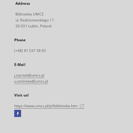
Address
Biblioteka UMCS
ul. Radziszewskiego 11
20-031 Lublin, Poland
Phone
(+48) 81 537 58 93
E-Mail
j.startek@umcs.pl
u.zielinska@umcs.pl
Visit us!
https://www.umcs.pl/pl/biblioteka.htm
Facebook
External
link,
will