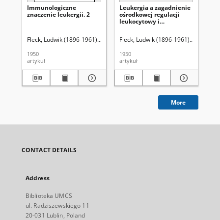
Immunologiczne
Leukergia a zagadnienie
Le
znaczenie leukergii. 2
ośrodkowej regulacji
leukocytowy i
leukopoezy
Fleck, Ludwik (1896-1961).
Szczygielska, Jadwiga.
Fleck, Ludwik (1896-1961).
Krwawicz, Tadeusz (
Stein, Wik
Fle
1950
1950
195
artykuł
artykuł
art
More
CONTACT DETAILS
Address
Biblioteka UMCS
ul. Radziszewskiego 11
20-031 Lublin, Poland