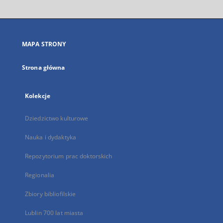
otworzy
się
w
nowej
MAPA STRONY
karcie
Strona główna
Kolekcje
Dziedzictwo kulturowe
Nauka i dydaktyka
Repozytorium prac doktorskich
Regionalia
Zbiory bibliofilskie
Lublin 700 lat miasta