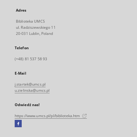
Adres
Biblioteka UMCS
ul. Radziszewskiego 11
20-031 Lublin, Poland
Telefon
(+48) 81 537 58 93
E-Mail
j.startek@umcs.pl
u.zielinska@umcs.pl
Odwiedź nas!
https://www.umcs.pl/pl/biblioteka.htm
Facebook
Link
zewnętrzny,