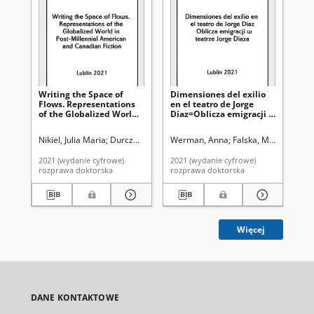
Writing the Space of
Dimensiones del exilio
Se
Flows. Representations
en el teatro de Jorge
po
of the Globalized World
Díaz=Oblicza emigracji w
XVI
in Post-Millennial
teatrze Jorge Díaza
pe
American and Canadian
Oś
Nikiel, Julia Maria
Durczak, Joanna. Promotor
Werman, Anna
Falska, Maria. Promo
Krz
Fiction
2021 (wydanie cyfrowe)
2021 (wydanie cyfrowe)
202
rozprawa doktorska
rozprawa doktorska
roz
Więcej
DANE KONTAKTOWE