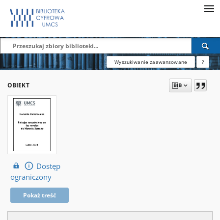
Wyszukiwanie zaawansowane
?
OBIEKT
Dostęp
ograniczony
Pokaż treść