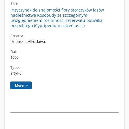
Title:
Przyczynek do znajomości flory storczyków lasów
nadleśnictwa Kosobudy ze szczególnym
uwzględnieniem roślinności rezerwatu obuwika
pospolitego (Cypripedium calceólus L.)
Creator:
Izdebska, Mirosława.
Date:
1960
Type:
artykuł
More