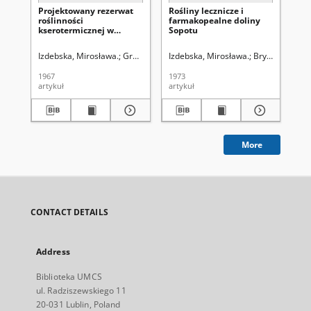
Projektowany rezerwat
Rośliny lecznicze i
Roś
roślinności
farmakopealne doliny
fa
kserotermicznej w
Sopotu
gó
Wolwinowie pod
Wi
Chełmem Lubelskim
Izdebska, Mirosława.
Grzycki, Stanisław (1910-1978). Redaktor sekcji
Izdebska, Mirosława.
Bryc, Stanisław
Izd
1967
1973
196
artykuł
artykuł
art
More
CONTACT DETAILS
Address
Biblioteka UMCS
ul. Radziszewskiego 11
20-031 Lublin, Poland