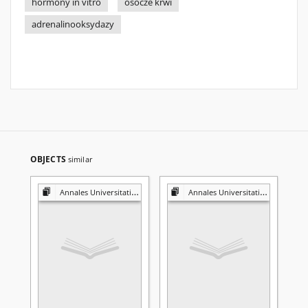
hormony in vitro
osocze krwi
adrenalinooksydazy
OBJECTS
similar
Annales Universitatis Mariae Curie-Skłodowska. Sectio D, Medicina
Annales Universitatis Mariae Curie-Skłodowska. Sectio D, Medicina