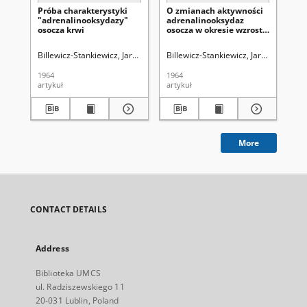
Próba charakterystyki
O zmianach aktywności
Wp
"adrenalinooksydazy"
adrenalinooksydaz
st
osocza krwi
osocza w okresie wzrostu
"a
zwierząt
os
Billewicz-Stankiewicz, Jarosław (1911- )
Billewicz-Stankiewicz, Jarosław (1911-
Kossowski, Andrzej
Szczekala
Bil
1964
1964
196
artykuł
artykuł
art
More
CONTACT DETAILS
Address
Biblioteka UMCS
ul. Radziszewskiego 11
20-031 Lublin, Poland