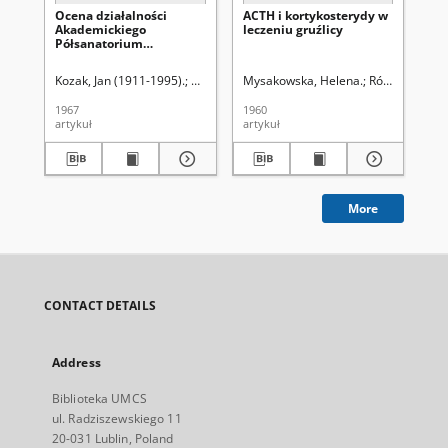
Ocena działalności
ACTH i kortykosterydy w
Un
Akademickiego
leczeniu gruźlicy
gr
Półsanatorium
pr
Przeciwgruźliczego w
an
Lublinie w latach
Kozak, Jan (1911-1995).
Pietroń, Eugeniusz.
Mysakowska, Helena.
Pietroń, Eugeniusz.
Różyńska, Mar
Kis
1953/54-1962/63
1967
1960
196
artykuł
artykuł
art
More
CONTACT DETAILS
Address
Biblioteka UMCS
ul. Radziszewskiego 11
20-031 Lublin, Poland