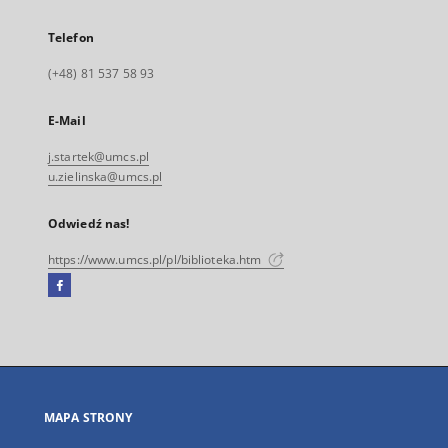
Telefon
(+48) 81 537 58 93
E-Mail
j.startek@umcs.pl
u.zielinska@umcs.pl
Odwiedź nas!
https://www.umcs.pl/pl/biblioteka.htm
Facebook
Link
zewnętrzny,
otworzy
się
w
nowej
MAPA STRONY
karcie