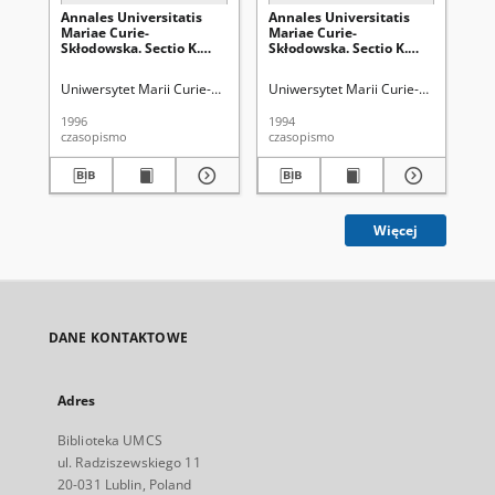
Annales Universitatis
Annales Universitatis
An
Mariae Curie-
Mariae Curie-
Ma
Skłodowska. Sectio K.
Skłodowska. Sectio K.
Skł
Politologia Vol. 2/3 -
Politologia Vol. 1 -
Pol
okładka, karta tytułowa,
okładka, karta tytułowa,
2 -
Uniwersytet Marii Curie-Skłodowskiej (Lublin)
Uniwersytet Marii Curie-Skłodowskiej
Uni
spis treści
spis treści
1996
1994
202
czasopismo
czasopismo
spi
Więcej
DANE KONTAKTOWE
Adres
Biblioteka UMCS
ul. Radziszewskiego 11
20-031 Lublin, Poland