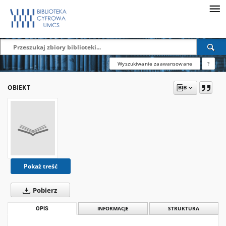
Wyszukiwanie zaawansowane
?
OBIEKT
Pokaż treść
Pobierz
OPIS
INFORMACJE
STRUKTURA