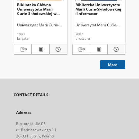
Biblioteka Główna
Biblioteka Uniwersytetu
Bi
Uniwersytetu Marii
Marii Curie-Skłodowskiej
Ma
Curie-Skłodowskiej w
: informator
w L
Lublinie : przewodnik
Uniwersytet Marii Curie-Skłodowskiej (Lublin). Biblioteka Główna
Uniwersytet Marii Curie-Skłodowskiej
Kowal
Wil
1980
2007
197
książka
broszura
ksi
More
CONTACT DETAILS
Address
Biblioteka UMCS
ul. Radziszewskiego 11
20-031 Lublin, Poland