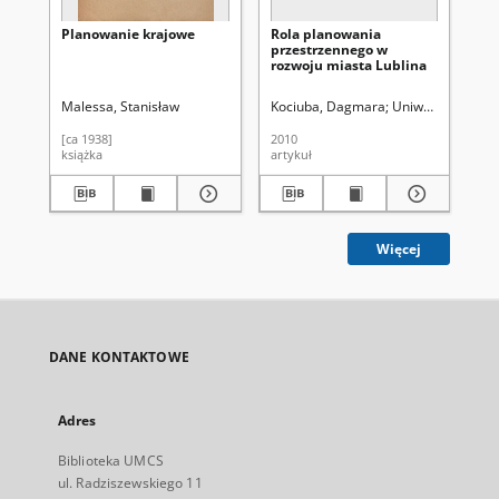
Planowanie krajowe
Rola planowania
Uw
przestrzennego w
mi
rozwoju miasta Lublina
po
na
Malessa, Stanisław
Kociuba, Dagmara
Uniwersytet Marii
Ant
[ca 1938]
2010
200
książka
artykuł
art
Więcej
DANE KONTAKTOWE
Adres
Biblioteka UMCS
ul. Radziszewskiego 11