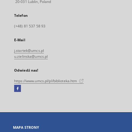
20-031 Lublin, Poland
Telefon
(+48) 81 537 58 93
E-Mail
j.startek@umcs.pl
u.zielinska@umcs.pl
Odwiedź nas!
https://www.umcs.pl/pl/biblioteka.htm
Facebook
Link
zewnętrzny,
otworzy
się
w
nowej
MAPA STRONY
karcie