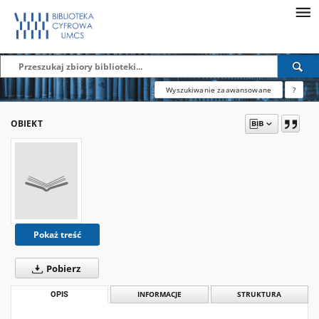
Wyszukiwanie zaawansowane
?
OBIEKT
Pokaż treść
Pobierz
OPIS
INFORMACJE
STRUKTURA