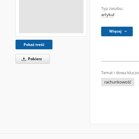
Typ zasobu:
artykuł
Więcej
Pokaż treść
Pobierz
Temat i słowa klucz
rachunkowość