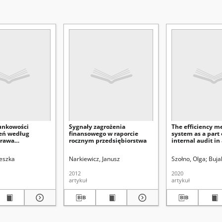
hunkowości
Sygnały zagrożenia
The efficiency 
eń według
finansowego w raporcie
system as a part 
prawa
rocznym przedsiębiorstwa
internal audit in
go i MSR/MSSF
budgetary unit
eszka
Narkiewicz, Janusz
Szołno, Olga
Buja
2012
2020
artykuł
artykuł