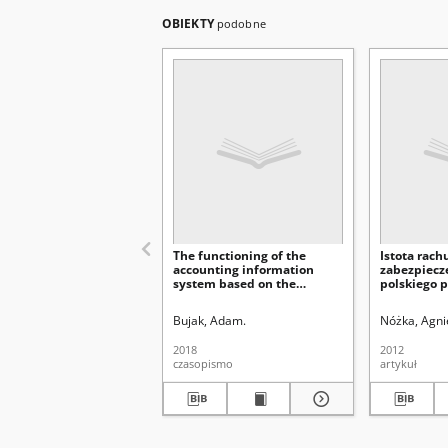
OBIEKTY
podobne
The functioning of the
Istota rac
accounting information
zabezpiecz
system based on the
polskiego 
conception of activity-based
biznesowe
costing
Bujak, Adam.
Nóżka, Agni
2018
2012
czasopismo
artykuł