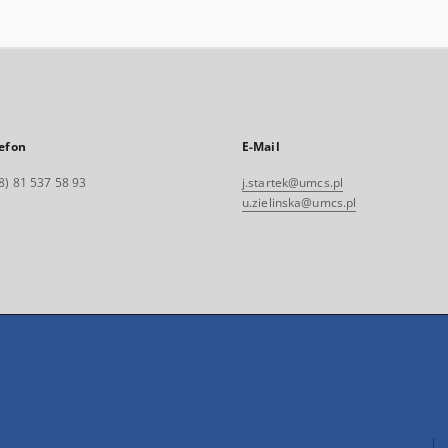
efon
E-Mail
8) 81 537 58 93
j.startek@umcs.pl
u.zielinska@umcs.pl