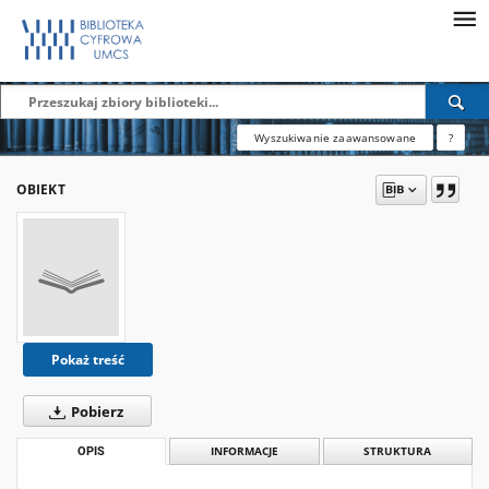
Wyszukiwanie zaawansowane
?
OBIEKT
Pokaż treść
Pobierz
OPIS
INFORMACJE
STRUKTURA