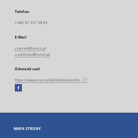
Telefon
(+48) 81 537 58 93
E-Mail
j.startek@umcs.pl
u.zielinska@umcs.pl
Odwiedź nas!
https://www.umcs.pl/pl/biblioteka.htm
Facebook
Link
zewnętrzny,
otworzy
się
w
nowej
MAPA STRONY
karcie