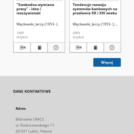
"Swobodna wymiana
Tendencje rozwoju
An
pracy" - idea i
systemów bankowych na
po
rzeczywistość
przełomie XX i XXI wieku
Ba
di
Eu
Węcławski, Jerzy (1953- ).
Węcławski, Jerzy (1953- )
Wich, Urszu
Węc
Ge
1990
2003
199
artykuł
artykuł
art
Więcej
DANE KONTAKTOWE
Adres
Biblioteka UMCS
ul. Radziszewskiego 11
20-031 Lublin, Poland