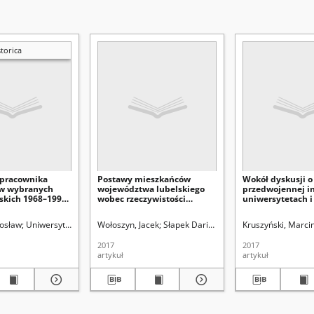
torica
pracownika
Postawy mieszkańców
Wokół dyskusji o
 w wybranych
województwa lubelskiego
przedwojennej in
lskich 1968–1990
wobec rzeczywistości
uniwersytetach i
 współczesnej
społeczno-politycznej lat
robotnikach na
1944/1945–1956
uniwersytetach (
). Red.
osław
Uniwersytet Marii Curie-Skłodowskiej (Lublin)
Wołoszyn, Jacek
Słapek Dariusz (1961- ). Red.
Latawiec, Krzysztof. Red.
Kruszyński, Marci
Uniwersyt
Un
Uwag kilka
2017
2017
artykuł
artykuł