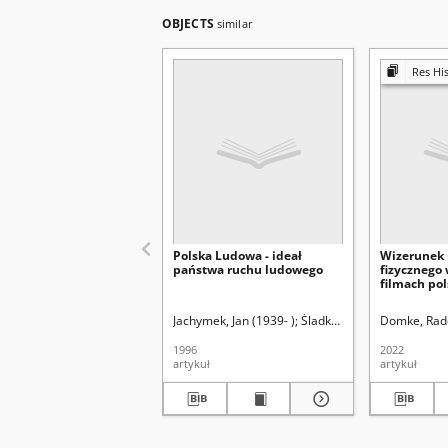
OBJECTS
similar
Res His
Polska Ludowa - ideał
Wizerunek 
państwa ruchu ludowego
fizycznego
filmach po
o tematyce
Jachymek, Jan (1939- )
Śladkowski, Wiesław (1935-
Domke, Rad
1996
2022
artykuł
artykuł