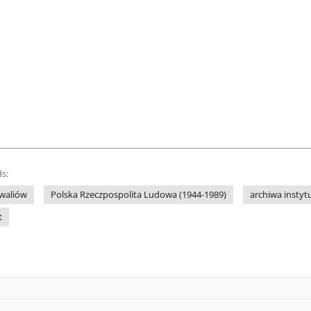
s:
waliów
Polska Rzeczpospolita Ludowa (1944-1989)
archiwa instytu
t