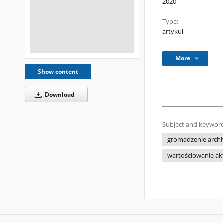
2020
Type:
artykuł
More
Show content
Download
Subject and keyword
gromadzenie archi
wartościowanie ak