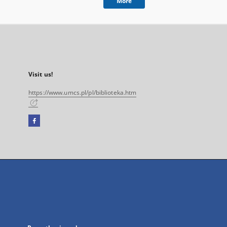
More
Visit us!
https://www.umcs.pl/pl/biblioteka.htm
Facebook
External
link,
will
open
in
a
new
tab