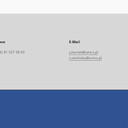
one
E-Mail
8) 81 537 58 93
j.startek@umcs.pl
u.zielinska@umcs.pl