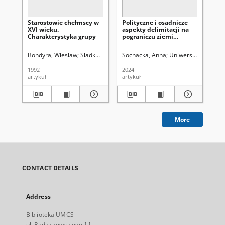
Starostowie chełmscy w
Polityczne i osadnicze
Re
XVI wieku.
aspekty delimitacji na
ru
Charakterystyka grupy
pograniczu ziemi
be
chełmskiej i lubelskiej w
1359 r.
Bondyra, Wiesław
Śladkowski, Wiesław (1935-). Red.
Sochacka, Anna
Uniwersytet Marii Cu
Wie
1992
2024
201
artykuł
artykuł
art
More
CONTACT DETAILS
Address
Biblioteka UMCS
ul. Radziszewskiego 11