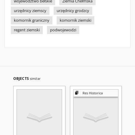
województwo bełskie
Ziemia Chełmska
urzędnicy ziemscy
urzędnicy grodzcy
komornik graniczny
komornik ziemski
regent ziemski
podwojewodzi
OBJECTS
similar
Res Historica