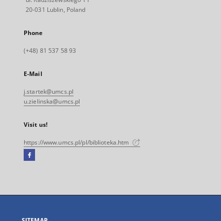
20-031 Lublin, Poland
Phone
(+48) 81 537 58 93
E-Mail
j.startek@umcs.pl
u.zielinska@umcs.pl
Visit us!
https://www.umcs.pl/pl/biblioteka.htm
Facebook
External
link,
will
open
in
a
SITEMAP