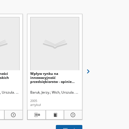
ności
Wpływ rynku na
Kontrola w zarządzani
skich
innowacyjność
współczesną organizac
przedsiębiorstw - opinie
kierowników
, Urszula. Redaktor sekcji
Baruk, Jerzy.
Wich, Urszula. Redaktor sekcji
Baruk, Jerzy.
2005
1995/1996
artykuł
artykuł