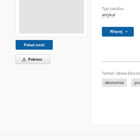
Typ zasobu:
artykuł
Więcej
Pokaż treść
Pobierz
Temat i słowa klucz
ekonomia
pr