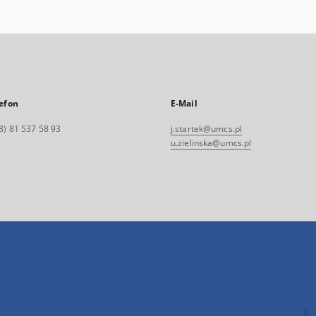
efon
E-Mail
8) 81 537 58 93
j.startek@umcs.pl
u.zielinska@umcs.pl