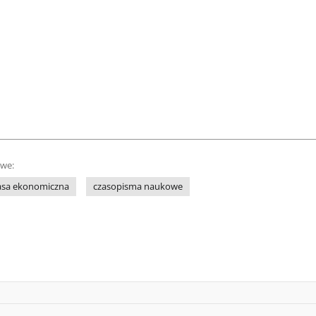
owe:
asa ekonomiczna
czasopisma naukowe