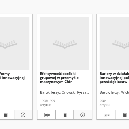
formy
Efektywność obróbki
Bariery w działal
i innowacyjnej
grupowej w przemyśle
innowacyjnej pol
maszynowym Chin
przedsiębiorstw
.
Baruk, Jerzy.
Orłowski, Ryszard (1927- ). Redaktor sekcji
Baruk, Jerzy.
Wich
1998/1999
2004
artykuł
artykuł