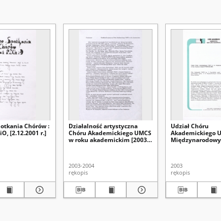
potkania Chórów :
Działalność artystyczna
Udział Chóru
O, [2.12.2001 r.]
Chóru Akademickiego UMCS
Akademickiego U
w roku akademickim [2003-
Międzynarodow
2004]
Festiwalu IDOCO
Linz/Austria w dn
02.06.2003
2003-2004
2003
rękopis
rękopis