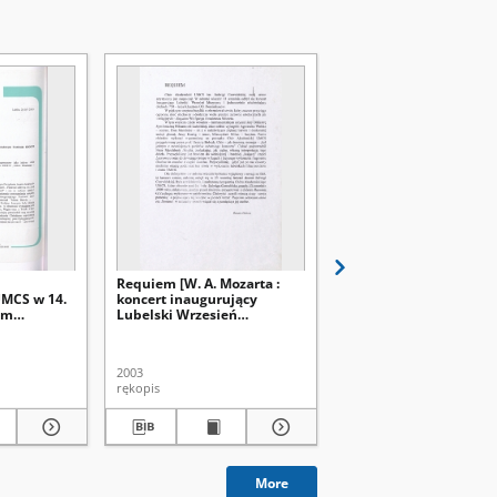
Requiem [W. A. Mozarta :
Uroczystości i koncerty
MCS w 14.
koncert inaugurujący
[lipiec 2002 - czerwiec 
ym
Lubelski Wrzesień
Sprawozdanie z działa
 w
Muzyczny, 13.09.2003 r.]
Chóru Akademickiego
iach 27.05-
[...] w roku akademick
2002/2003
2003
2002-2003
rękopis
rękopis
More