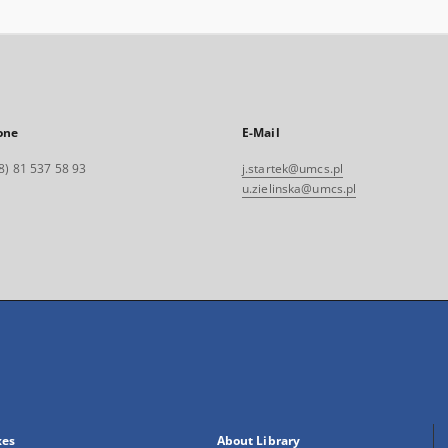
one
E-Mail
8) 81 537 58 93
j.startek@umcs.pl
u.zielinska@umcs.pl
xes
About Library