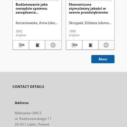
Budżetowanie jako
Ekonomiczne
Pr
narzędzie systemu
stymulatory jakości w
mi
zarządzania
ocenie przedsiębiorstw
ws
przedsiębiorstwem
la
Korzeniowska, Anna (ekonomia)
Wich, Urszula. Redaktor sekcji
Skrzypek, Elżbieta (ekonomia).
Kar
2002
1990
199
artykuł
artykuł
art
More
CONTACT DETAILS
Address
Biblioteka UMCS
ul. Radziszewskiego 11
20-031 Lublin, Poland