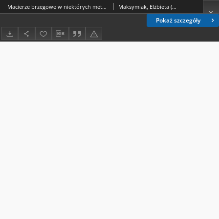
Macierze brzegowe w niektórych metodach wykrywania oraz mierzenia natężenia współliniowości
Maksymiak, Elżbieta (1953- ).
Pokaż szczegóły