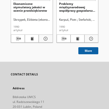
Ekonomiczne
Problemy
Za
stymulatory jakości w
międzynarodowej
sp
ocenie przedsiębiorstw
współpracy gospodarczej
la
lat osiemdziesiątych
Skrzypek, Elżbieta (ekonomia).
Karpuś, Piotr.
Stefański, Marian.
Mu
1990
1990
199
artykuł
artykuł
art
More
CONTACT DETAILS
Address
Biblioteka UMCS
ul. Radziszewskiego 11
20-031 Lublin, Poland