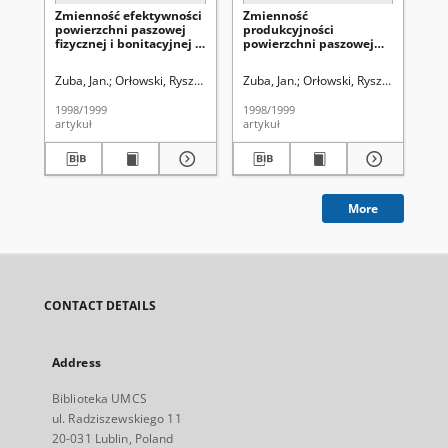
Zmienność efektywności
Zmienność
Ek
powierzchni paszowej
produkcyjności
st
fizycznej i bonitacyjnej w
powierzchni paszowej
oc
tuczu świń w zależności
fizycznej i bonitacyjnej w
od wybranych modeli
tuczu świń w zależności
Zuba, Jan.
Orłowski, Ryszard (1927- ). Redaktor sekcji
Zuba, Jan.
Orłowski, Ryszard (1927- )
Skr
żywienia
od wybranych modeli
żywienia
1998/1999
1998/1999
199
artykuł
artykuł
art
More
CONTACT DETAILS
Address
Biblioteka UMCS
ul. Radziszewskiego 11
20-031 Lublin, Poland