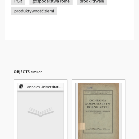
PGR
gospodarstwa rolne
środki trwałe
produktywność ziemi
OBJECTS
similar
Annales Universitatis Mariae Curie-Skłodowska. Sectio H, Oeconomia