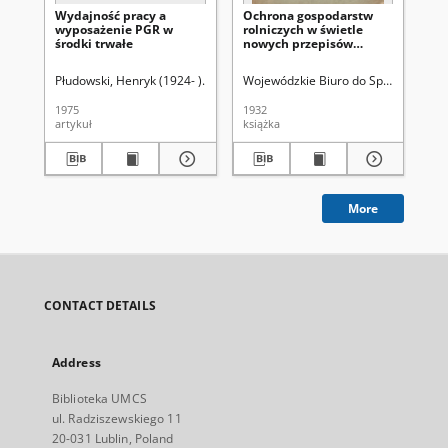
Wydajność pracy a
Ochrona gospodarstw
Ef
wyposażenie PGR w
rolniczych w świetle
go
środki trwałe
nowych przepisów
Pol
prawnych
20
Płudowski, Henryk (1924- )
Wierzbicki, Tadeusz (1946- )
Wojewódzkie Biuro do Spraw Finans
Sza
1975
1932
201
artykuł
książka
art
More
CONTACT DETAILS
Address
Biblioteka UMCS
ul. Radziszewskiego 11
20-031 Lublin, Poland