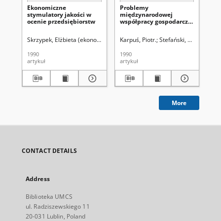
Ekonomiczne
Problemy
Za
stymulatory jakości w
międzynarodowej
sp
ocenie przedsiębiorstw
współpracy gospodarczej
la
lat osiemdziesiątych
Skrzypek, Elżbieta (ekonomia).
Karpuś, Piotr.
Stefański, Marian.
Mu
1990
1990
199
artykuł
artykuł
art
More
CONTACT DETAILS
Address
Biblioteka UMCS
ul. Radziszewskiego 11
20-031 Lublin, Poland