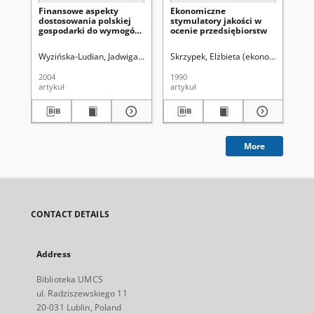
Finansowe aspekty
Ekonomiczne
Pr
dostosowania polskiej
stymulatory jakości w
mi
gospodarki do wymogów
ocenie przedsiębiorstw
ws
UE w zakresie ochrony
la
środowiska
Wyzińska-Ludian, Jadwiga.
Wich, Urszula. Redaktor sekcji
Skrzypek, Elżbieta (ekonomia).
Kar
2004
1990
199
artykuł
artykuł
art
More
CONTACT DETAILS
Address
Biblioteka UMCS
ul. Radziszewskiego 11
20-031 Lublin, Poland