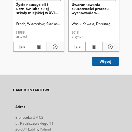
Życie nauczycieli i
Uwarunkowania
Cr
uczniów lubelskiej
skuteczności procesu
yo
szkoły miejskiej w XVI
wychowania w
pe
wieku
środowisku szkolnym
su
de
Froch, Władysław
Śladkowski, Wiesław (1935-). Red.
Wosik-Kawala, Danuta.
Uniwersytet 
Łuk
[1989]
2018
202
artykuł
artykuł
art
Więcej
DANE KONTAKTOWE
Adres
Biblioteka UMCS
ul. Radziszewskiego 11
20-031 Lublin, Poland