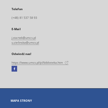
Telefon
(+48) 81 537 58 93
E-Mail
j.startek@umcs.pl
u.zielinska@umcs.pl
Odwiedź nas!
https://www.umcs.pl/pl/biblioteka.htm
Facebook
Link
zewnętrzny,
otworzy
się
w
nowej
MAPA STRONY
karcie