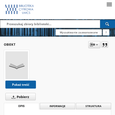
Wyszukiwanie zaawansowane
?
OBIEKT
Pokaż treść
Pobierz
OPIS
INFORMACJE
STRUKTURA