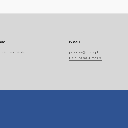
one
E-Mail
8) 81 537 58 93
j.startek@umcs.pl
u.zielinska@umcs.pl