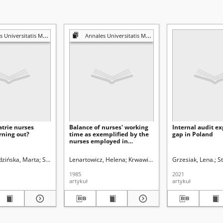
is Mariae Curie-Skłodowska. Sectio D, Medicina
Annales Universitatis Mariae Curie-Skłodowska. Sectio D, Medicina
trie nurses
Balance of nurses' working
Internal audit e
rning out?
time as exemplified by the
gap in Poland
nurses employed in
intensive cardiological care
units and cardiological
zińska, Marta
Szponar, Bogdan.
Skórska, Małgorzata
Bryc, Stanisław (1928- ). Redaktor sekcji
Lenartowicz, Helena
Turek, Renata
Krwawicz, Tadeusz (1910-1988). R
Rudnicka-Drożak, Ewa
Grzesiak, Lena.
Latal
St
wards
1985
2021
artykuł
artykuł