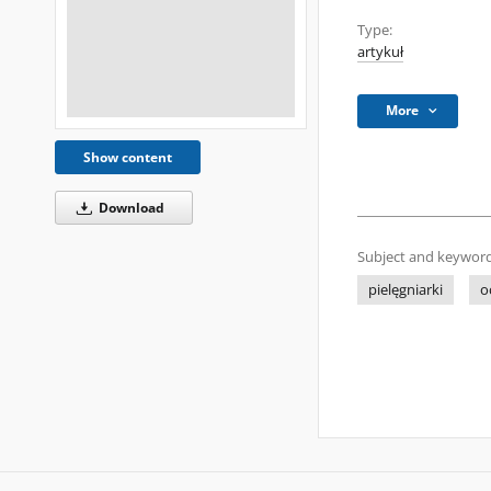
Type:
artykuł
More
Show content
Download
Subject and keyword
pielęgniarki
o