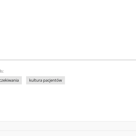
s:
czekiwania
kultura pacjentów