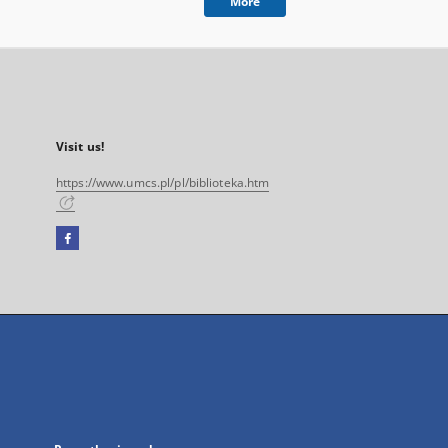
More
Visit us!
https://www.umcs.pl/pl/biblioteka.htm
Facebook
External
link,
will
open
in
a
new
tab