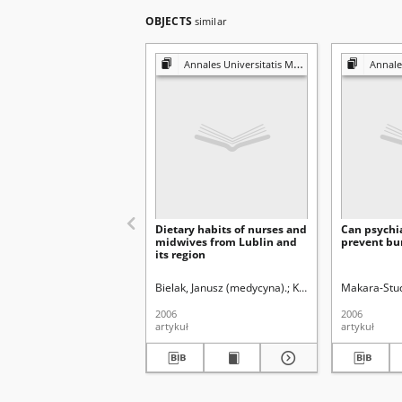
OBJECTS
similar
Annales Universitatis Mariae Curie-Skłodowska. Sectio D, Medicina
Annales Universitat
Dietary habits of nurses and
Can psychia
midwives from Lublin and
prevent bu
its region
Bielak, Janusz (medycyna).
Krzyszycha, Renata.
Makara-Stud
2006
2006
artykuł
artykuł