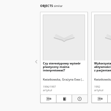
OBJECTS
similar
Czy stereotypowy wytwór
Wykorzysta
plastyczny można
aktywności
interpretować?
z pacjenta
szpitalnyc
Kwiatkowska, Grażyna Ewa (1957- ).
Uniwersytet 
Kwiatkowska
1996/1997
1992
artykuł
artykuł