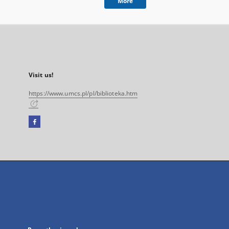
More
Visit us!
https://www.umcs.pl/pl/biblioteka.htm
Facebook
External
link,
will
open
in
a
new
tab