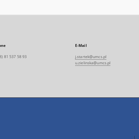
one
E-Mail
8) 81 537 58 93
j.startek@umcs.pl
u.zielinska@umcs.pl