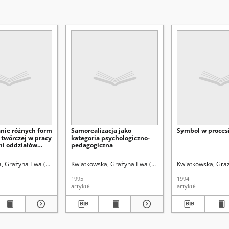
nie różnych form
Samorealizacja jako
Symbol w procesi
 twórczej w pracy
kategoria psychologiczno-
mi oddziałów
pedagogiczna
h
Marii Curie-Skłodowskiej (Lublin)
, Grażyna Ewa (1957- ).
Uniwersytet Marii Curie-Skłodowskiej (Lublin)
Kwiatkowska, Grażyna Ewa (1957- ).
Popek, Stanisław (1936- ). Redaktor
Uniwersytet Marii 
Kwiatkowska, Graż
Popek, St
1995
1994
artykuł
artykuł