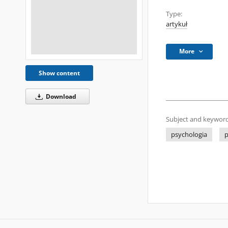
Type:
artykuł
More
Show content
Download
Subject and keyword
psychologia
p