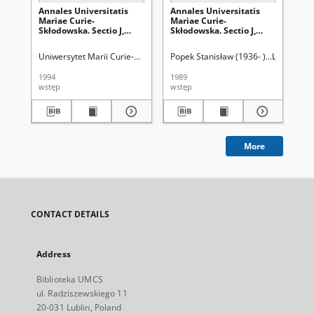
Annales Universitatis
Annales Universitatis
Ma
Mariae Curie-
Mariae Curie-
,,W
Skłodowska. Sectio J,
Skłodowska. Sectio J,
Ksi
Paedagogia-Psychologia.
Paedagogia-Psychologia.
wy
Vol. 7 (1994) - Wstęp
Wstęp do Vol. 2 (1989)
wy
Uniwersytet Marii Curie-Skłodowskiej (Lublin)
Popek Stanisław (1936- ).
Popek, Stanisław (1936- 
Uniwersyte
Tur
sa
tek
1994
1989
199
i 
wstęp
wstęp
rec
Ga
Ze
M. 
A. 
Gry
W.
More
(W
S-
[re
CONTACT DETAILS
Address
Biblioteka UMCS
ul. Radziszewskiego 11
20-031 Lublin, Poland