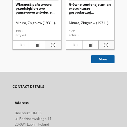
Własność państwowa i
Główne tendencje zmian
Pro
przedsiębiorstwo
w strukturze
za
państwowe w świetle
gospodarczej
in
zmian ustroju
makroregionu środkowo-
tec
gospodarczego w Polsce
wschodniego
w 
Mitura, Zbigniew (1931- ).
Mitura, Zbigniew (1931- ).
Mit
ma
śr
1990
1991
199
artykuł
artykuł
art
More
CONTACT DETAILS
Address
Biblioteka UMCS
ul. Radziszewskiego 11
20-031 Lublin, Poland