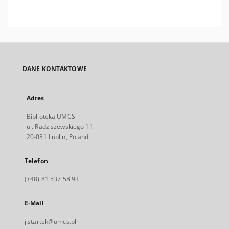
DANE KONTAKTOWE
Adres
Biblioteka UMCS
ul. Radziszewskiego 11
20-031 Lublin, Poland
Telefon
(+48) 81 537 58 93
E-Mail
j.startek@umcs.pl