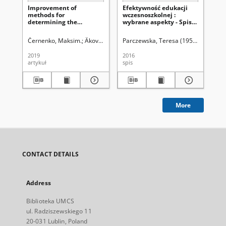
Improvement of
Efektywność edukacji
Ef
methods for
wczesnoszkolnej :
wc
determining the
wybrane aspekty - Spis
wy
efficiency of advertising
treści
Černenko, Maksim.
Âkovlêv, Anatolìj Ìvanovič (1937- ).
Parczewska, Teresa (1959- ) Redakto
Âkovlêv, Anatolì
Par
2019
2016
201
artykuł
spis
art
More
CONTACT DETAILS
Address
Biblioteka UMCS
ul. Radziszewskiego 11
20-031 Lublin, Poland