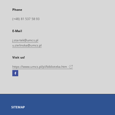
Phone
(+48) 81 537 58 93
E-Mail
j.startek@umcs.pl
u.zielinska@umcs.pl
Visit us!
https://www.umcs.pl/pl/biblioteka.htm
Facebook
External
link,
will
open
in
a
SITEMAP
new
tab